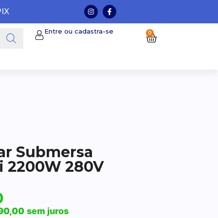
PIX
Entre ou cadastra-se
0
ar Submersa
ci 2200W 280V
0
90,00
sem juros