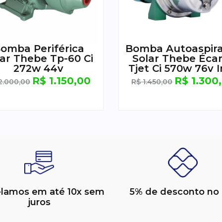
omba Periférica
Bomba Autoaspir
lar Thebe Tp-60 Ci
Solar Thebe Éca
272w 44v
Tjet Ci 570w 76v 
R$
1.150,00
R$
1.300
2.000,00
R$
1.450,00
elamos em até 10x sem
5% de desconto no 
juros