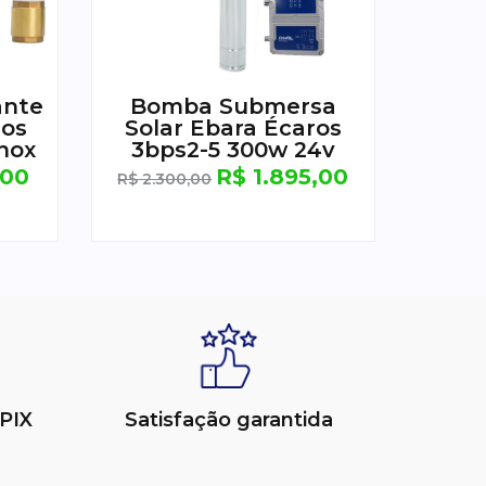
ante
Bomba Submersa
ros
Solar Ebara Écaros
Inox
3bps2-5 300w 24v
,00
R$
1.895,00
R$
2.300,00
PIX
Satisfação garantida