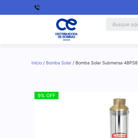
Início
/
Bomba Solar
/ Bomba Solar Submersa 4BPS8
9% OFF
9% OFF