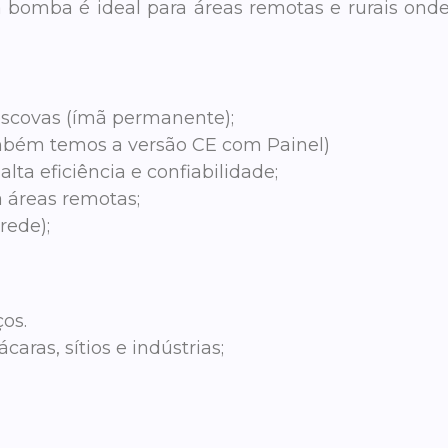
sta bomba é ideal para áreas remotas e rurais onde
escovas (ímã permanente);
ambém temos a versão CE com Painel)
ta eficiência e confiabilidade;
 áreas remotas;
rede);
os.
aras, sítios e indústrias;