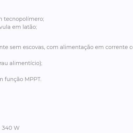
m tecnopolímero;
vula em latão;
te sem escovas, com alimentação em corrente c
rau alimentício);
om função MPPT.
:
340 W