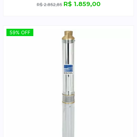
R$
1.859,00
R$
2.852,85
59% OFF
59% OFF