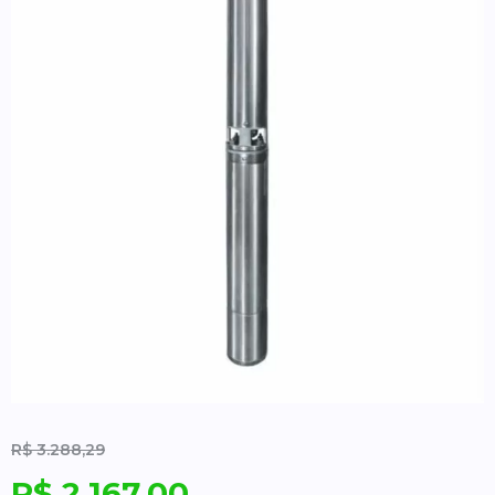
R$
3.288,29
R$
2.167,00