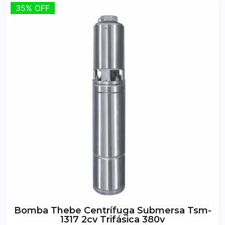
35% OFF
35% OFF
Bomba Thebe Centrífuga Submersa Tsm-
1317 2cv Trifásica 380v