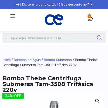
Até 10x sem juros no cartão | 5% de desconto no PIX
0
Início
/
Bombas de Água
/
Bomba Submersa
/ Bomba Thebe
Centrífuga Submersa Tsm-3508 Trifásica 220v
Bomba Thebe Centrífuga
Submersa Tsm-3508 Trifásica
220v
34% OFF