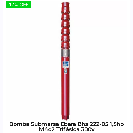
12% OFF
12% OFF
Bomba Submersa Ebara Bhs 222-05 1,5hp
M4c2 Trifásica 380v