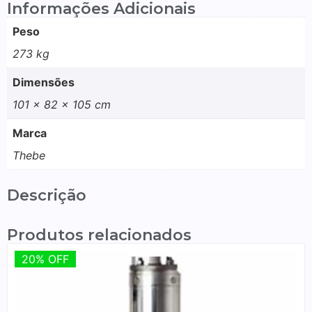
Informações Adicionais
Peso
273 kg
Dimensões
101 × 82 × 105 cm
Marca
Thebe
Descrição
Produtos relacionados
20% OFF
20% OFF