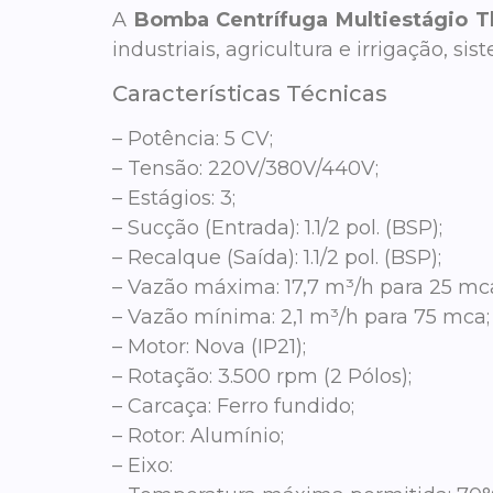
A
Bomba Centrífuga Multiestágio T
industriais, agricultura e irrigação, 
Características Técnicas
– Potência: 5 CV;
– Tensão: 220V/380V/440V;
– Estágios: 3;
– Sucção (Entrada): 1.1/2 pol. (BSP);
– Recalque (Saída): 1.1/2 pol. (BSP);
– Vazão máxima: 17,7 m³/h para 25 mc
– Vazão mínima: 2,1 m³/h para 75 mca;
– Motor: Nova (IP21);
– Rotação: 3.500 rpm (2 Pólos);
– Carcaça: Ferro fundido;
– Rotor: Alumínio;
– Eixo: