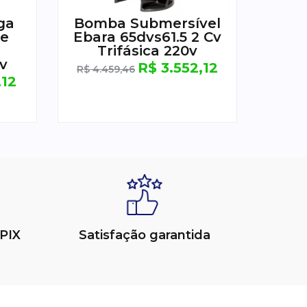
ga
Bomba Submersível
be
Ebara 65dvs61.5 2 Cv
Trifásica 220v
v
R$
3.552,12
R$
4.459,46
,12
PIX
Satisfação garantida