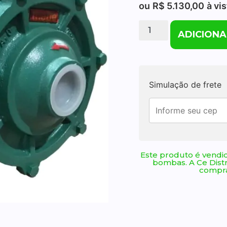
ou
R$
5.130,00
à vi
ADICIONA
Simulação de frete
Este produto é vendid
bombas. A Ce Dist
compra