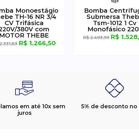
mba Monoestágio
Bomba Centrífu
ebe TH-16 NR 3/4
Submersa The
CV Trifásica
Tsm-1012 1 Cv
220V/380V com
Monofásico 220
MOTOR THEBE
R$
1.528
R$
2.493,99
R$
1.266,50
2.331,83
elamos em até 10x sem
5% de desconto no 
juros