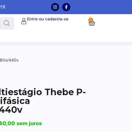
PIX
Entre ou cadastra-se
0
/380v/440v
iestágio Thebe P-
rifásica
/440v
40,00
sem juros