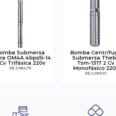
omba Submersa
Bomba Centrífu
ra OM4A 4bps5i-14
Submersa The
 Cv Trifásica 220v
Tsm-1317 2 Cv
Monofásico 220
R$
3.984,75
R$
2.089,01