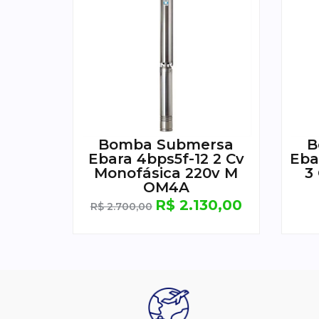
Bomba Submersa
B
Ebara 4bps5f-12 2 Cv
Eba
Monofásica 220v M
3
OM4A
R$
2.130,00
R$
2.700,00