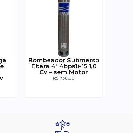
ga
Bombeador Submerso
be
Ebara 4″ 4bps1i-15 1,0
Cv – sem Motor
v
R$
750,00