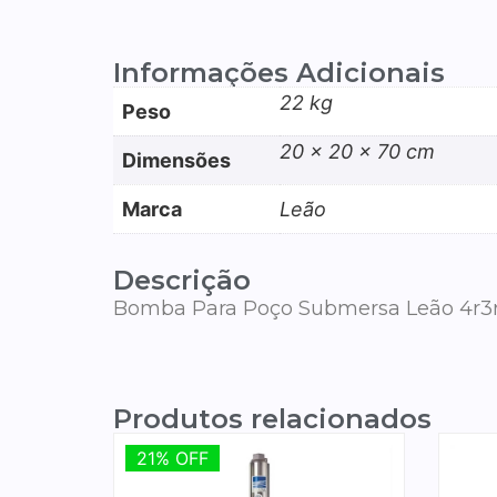
Informações Adicionais
22 kg
Peso
20 × 20 × 70 cm
Dimensões
Marca
Leão
Descrição
Bomba Para Poço Submersa Leão 4r3r-1
Produtos relacionados
21% OFF
21% OFF