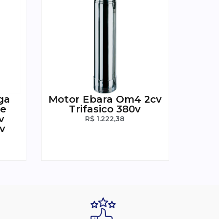
ga
Motor Ebara Om4 2cv
be
Trifasico 380v
v
R$
1.222,38
v