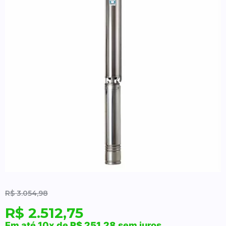
R$
3.054,98
R$
2.512,75
Em até 10x de
R$
251,28
sem juros