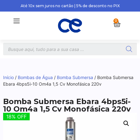
Até 10x sem juros no cartão | 5% de desconto no PIX
0
Início
/
Bombas de Água
/
Bomba Submersa
/ Bomba Submersa
Ebara 4bps5i-10 Om4a 1,5 Cv Monofásica 220v
Bomba Submersa Ebara 4bps5i-
10 Om4a 1,5 Cv Monofásica 220v
18% OFF