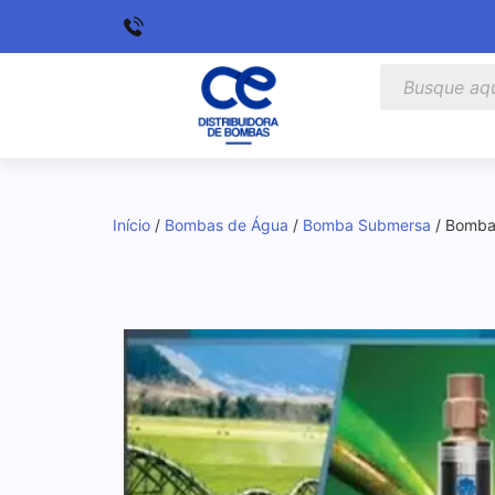
Início
/
Bombas de Água
/
Bomba Submersa
/ Bomba 