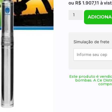
ou
R$
1.907,11
à vis
ADICIONA
Simulação de frete
Este produto é vendid
bombas. A Ce Dist
compra