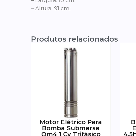
– Largura: 10 cm;
– Altura: 91 cm;
Produtos relacionados
Motor Elétrico Para
B
Bomba Submersa
E
Om4 1 Cv Trifásico
4,5