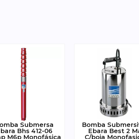
omba Submersa
Bomba Submersi
bara Bhs 412-06
Ebara Best 2 M
hp M6p Monofásica
C/boia Monofasi