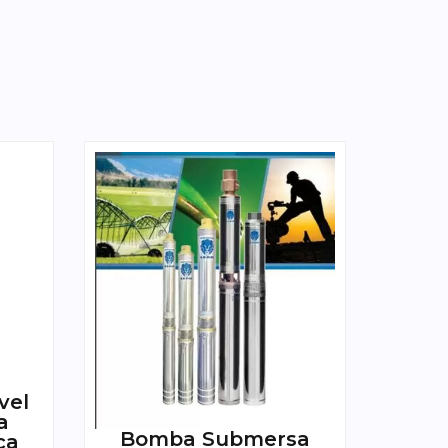
vel
a
Bomba Submersa
ca