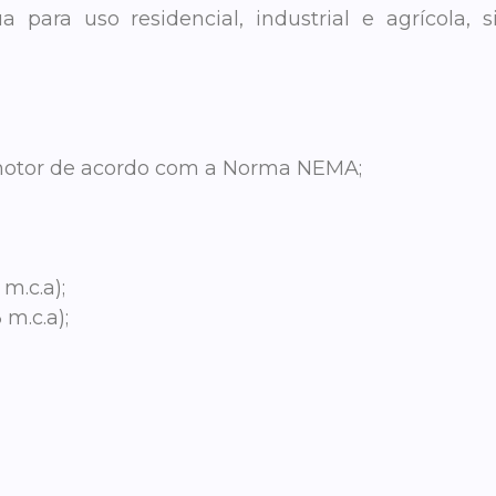
para uso residencial, industrial e agrícola, s
motor de acordo com a Norma NEMA;
m.c.a);
m.c.a);