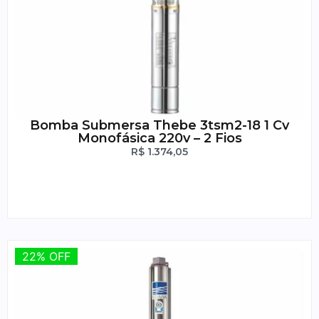
Bomba Submersa Thebe 3tsm2-18 1 Cv
Monofásica 220v – 2 Fios
R$
1.374,05
22% OFF
22% OFF