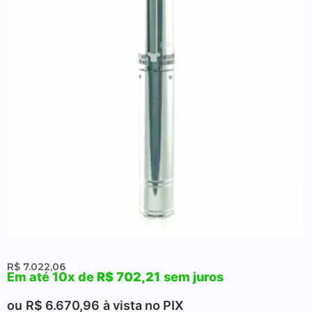
R$
7.022,06
Em até 10x de
R$
702,21
sem juros
ou
R$
6.670,96
à vista no PIX