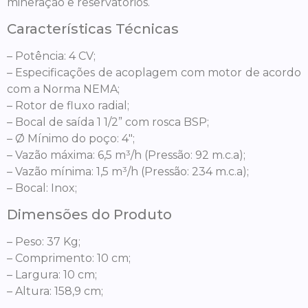
mineração e reservatórios.
Características Técnicas
– Potência: 4 CV;
– Especificações de acoplagem com motor de acordo
com a Norma NEMA;
– Rotor de fluxo radial;
– Bocal de saída 1 1/2” com rosca BSP;
– Ø Mínimo do poço: 4″;
– Vazão máxima: 6,5 m³/h (Pressão: 92 m.c.a);
– Vazão mínima: 1,5 m³/h (Pressão: 234 m.c.a);
– Bocal: Inox;
Dimensões do Produto
– Peso: 37 Kg;
– Comprimento: 10 cm;
– Largura: 10 cm;
– Altura: 158,9 cm;