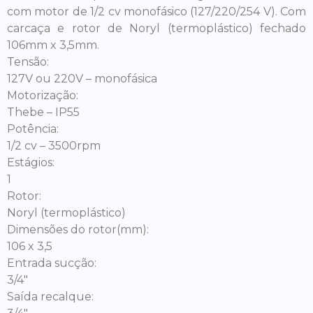
com motor de 1/2 cv monofásico (127/220/254 V). Com
carcaça e rotor de Noryl (termoplástico) fechado
106mm x 3,5mm.
Tensão:
127V ou 220V – monofásica
Motorização:
Thebe – IP55
Potência:
1/2 cv – 3500rpm
Estágios:
1
Rotor:
Noryl (termoplástico)
Dimensões do rotor(mm):
106 x 3,5
Entrada sucção:
3/4″
Saída recalque: