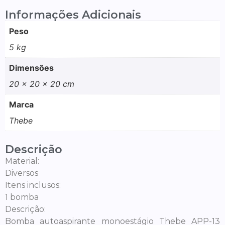
Informações Adicionais
Peso
5 kg
Dimensões
20 × 20 × 20 cm
Marca
Thebe
Descrição
Material:
Diversos
Itens inclusos:
1 bomba
Descrição:
Bomba autoaspirante monoestágio Thebe APP-13