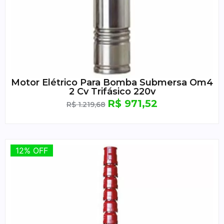
Motor Elétrico Para Bomba Submersa Om4
2 Cv Trifásico 220v
R$
971,52
R$
1.219,68
12% OFF
12% OFF