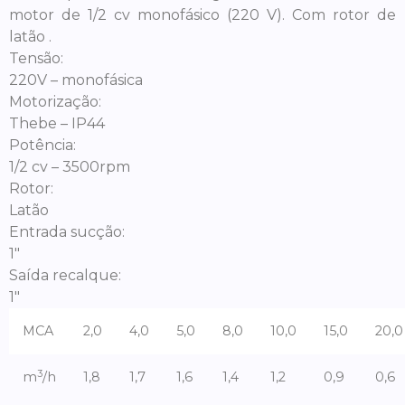
motor de 1/2 cv monofásico (220 V). Com rotor de
latão .
Tensão:
220V – monofásica
Motorização:
Thebe – IP44
Potência:
1/2 cv – 3500rpm
Rotor:
Latão
Entrada sucção:
1″
Saída recalque:
1″
MCA
2,0
4,0
5,0
8,0
10,0
15,0
20,0
3
m
/h
1,8
1,7
1,6
1,4
1,2
0,9
0,6