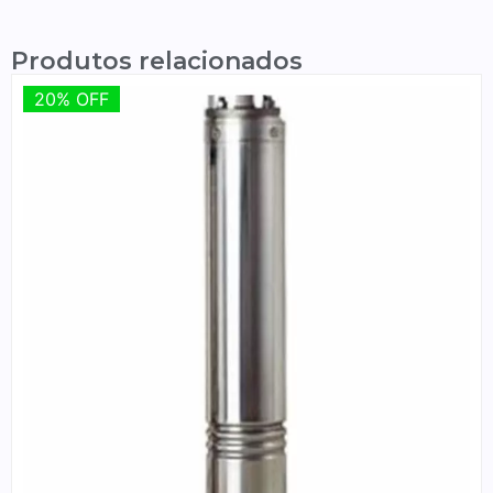
Produtos relacionados
20% OFF
20% OFF