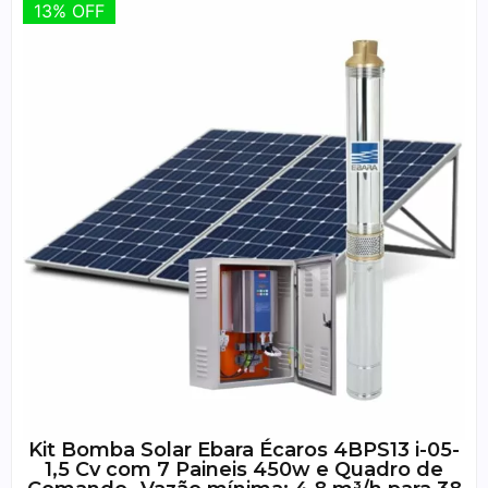
13% OFF
13% OFF
Kit Bomba Solar Ebara Écaros 4BPS13 i-05-
1,5 Cv com 7 Paineis 450w e Quadro de