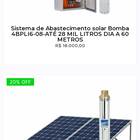
Sistema de Abastecimento solar Bomba
4BPLI6-08-ATÉ 28 MIL LITROS DIA A 60
METROS
R$
18.000,00
20% OFF
20% OFF