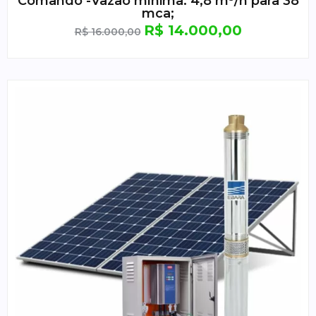
Comando -Vazão mínima: 4,8 m³/h para 38
mca;
R$
14.000,00
R$
16.000,00