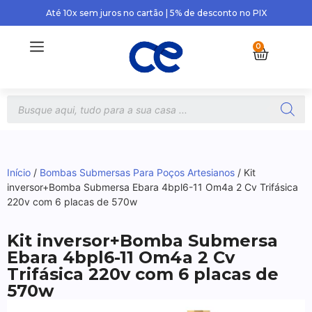
Até 10x sem juros no cartão | 5% de desconto no PIX
0
Início
/
Bombas Submersas Para Poços Artesianos
/ Kit
inversor+Bomba Submersa Ebara 4bpl6-11 Om4a 2 Cv Trifásica
220v com 6 placas de 570w
Kit inversor+Bomba Submersa
Ebara 4bpl6-11 Om4a 2 Cv
Trifásica 220v com 6 placas de
570w