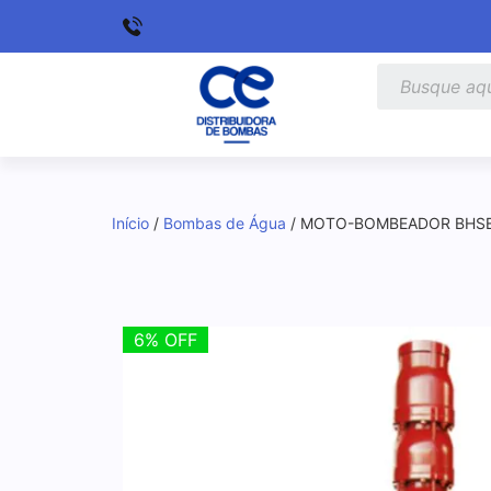
Início
/
Bombas de Água
/ MOTO-BOMBEADOR BHSE6
6% OFF
6% OFF