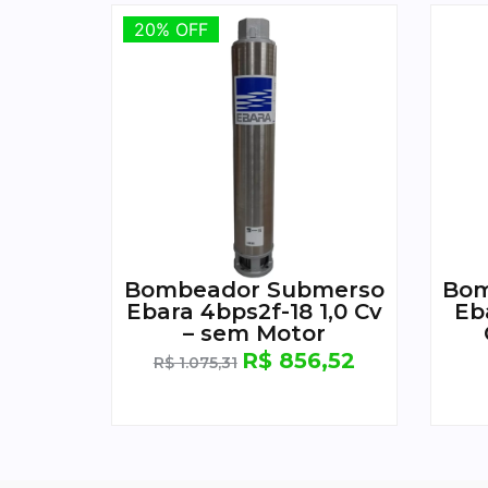
20% OFF
20% OFF
Bombeador Submerso
Bom
Ebara 4bps2f-18 1,0 Cv
Eb
– sem Motor
R$
856,52
R$
1.075,31