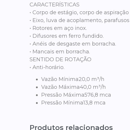
CARACTERÍSTICAS
• Corpo de estágio, corpo de aspiração
• Eixo, luva de acoplamento, parafusos
• Rotores em aço inox.
• Difusores em ferro fundido.
• Anéis de desgaste em borracha.
• Mancais em borracha.
SENTIDO DE ROTAÇÃO
• Anti-horário.
Vazão Mínima
20,0 m³/h
Vazão Máxima
40,0 m³/h
Pressão Máxima
576,8 mca
Pressão Mínima
13,8 mca
Produtos relacionados