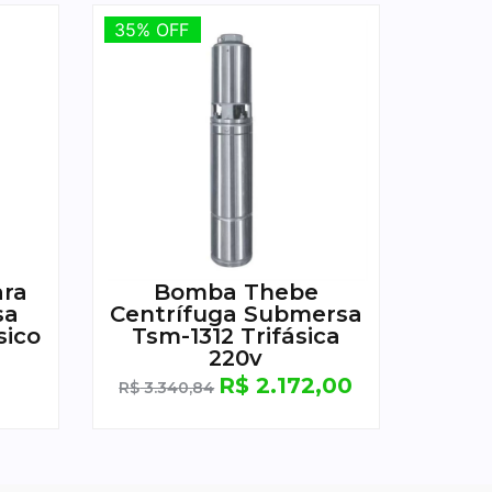
35% OFF
35% OFF
ara
Bomba Thebe
sa
Centrífuga Submersa
sico
Tsm-1312 Trifásica
220v
R$
2.172,00
R$
3.340,84