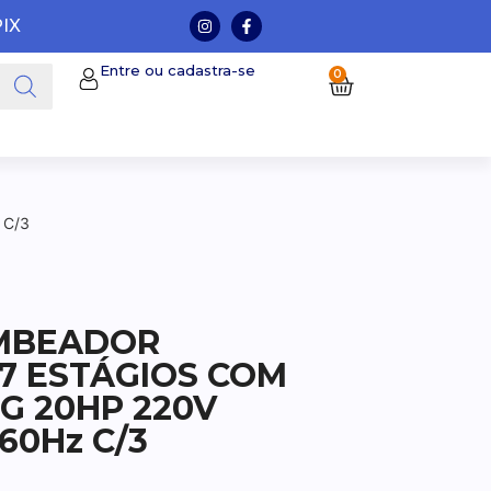
PIX
Entre ou cadastra-se
0
 C/3
MBEADOR
7 ESTÁGIOS COM
G 20HP 220V
60Hz C/3