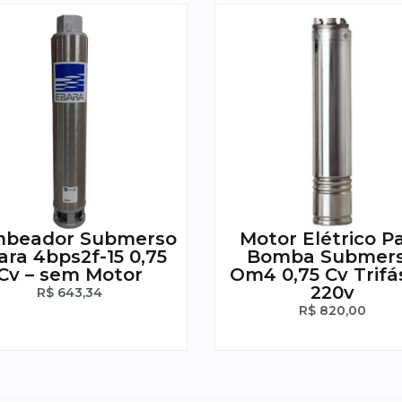
beador Submerso
Motor Elétrico P
ara 4bps2f-15 0,75
Bomba Submer
Cv – sem Motor
Om4 0,75 Cv Trifá
220v
R$
643,34
R$
820,00