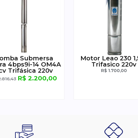
omba Submersa
Motor Leao 230 1,
ra 4bps9i-14 OM4A
Trifasico 220v
cv Trifásica 220v
R$
1.700,00
R$
2.200,00
.816,43