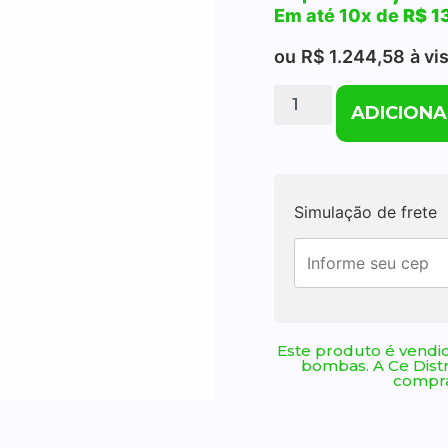
Em até 10x de
R$
13
ou
R$
1.244,58
à vi
ADICIONA
Simulação de frete
Este produto é vendid
bombas. A Ce Dist
compra