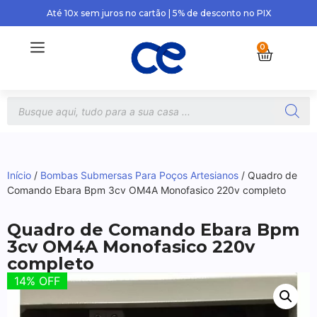
Até 10x sem juros no cartão | 5% de desconto no PIX
0
Início
/
Bombas Submersas Para Poços Artesianos
/ Quadro de
Comando Ebara Bpm 3cv OM4A Monofasico 220v completo
Quadro de Comando Ebara Bpm
3cv OM4A Monofasico 220v
completo
14% OFF