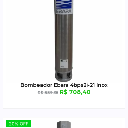
Bombeador Ebara 4bps2i-21 Inox
R$
708,40
R$
889,35
20% OFF
20% OFF