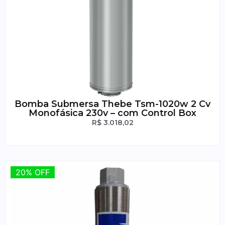
Bomba Submersa Thebe Tsm-1020w 2 Cv
Monofásica 230v – com Control Box
R$
3.018,02
20% OFF
20% OFF