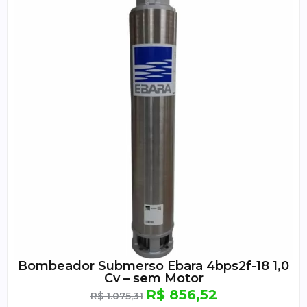
Bombeador Submerso Ebara 4bps2f-18 1,0
Cv – sem Motor
R$
856,52
R$
1.075,31