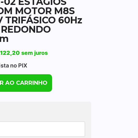
-02 ESTÁGIOS
COM MOTOR M8S
V TRIFÁSICO 60Hz
S REDONDO
6m
.122,20
sem juros
ista no PIX
R AO CARRINHO