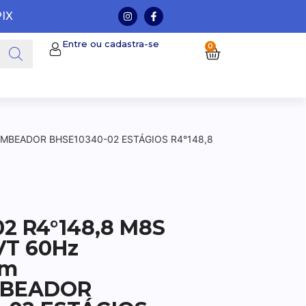
PIX
Entre ou cadastra-se
0
OMBEADOR BHSE10340-02 ESTÁGIOS R4°148,8
2 R4°148,8 M8S
VT 60Hz
6m
BEADOR