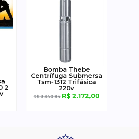
Bomba Thebe
Centrífuga Submersa
sa
Tsm-1312 Trifásica
0 2
220v
0v
R$
2.172,00
R$
3.340,84