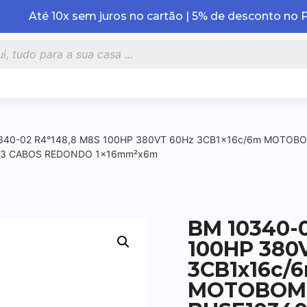
Até 10x sem juros no cartão | 5% de desconto no 
340-02 R4°148,8 M8S 100HP 380VT 60Hz 3CB1x16c/6m MOTOB
C/3 CABOS REDONDO 1x16mm²x6m
BM 10340-0
100HP 380
3CB1x16c/
MOTOBOM