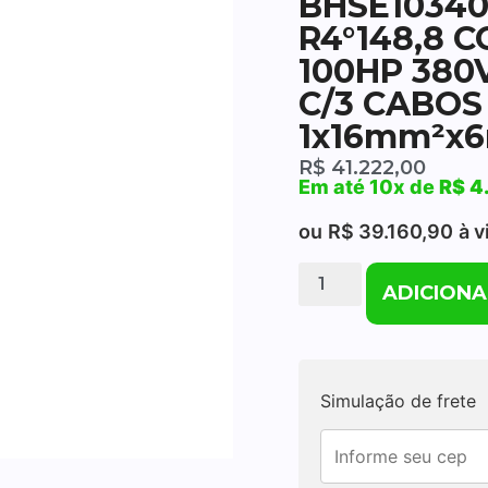
BHSE10340
R4°148,8 
100HP 380
C/3 CABO
1x16mm²x
R$
41.222,00
Em até 10x de
R$
4
ou
R$
39.160,90
à v
ADICIONA
Simulação de frete