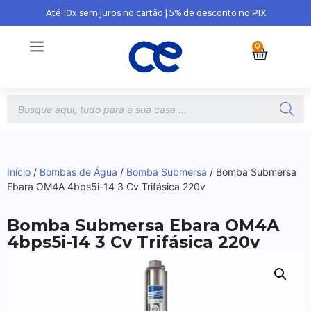
Até 10x sem juros no cartão | 5% de desconto no PIX
0
Início
/
Bombas de Água
/
Bomba Submersa
/ Bomba Submersa
Ebara OM4A 4bps5i-14 3 Cv Trifásica 220v
Bomba Submersa Ebara OM4A
4bps5i-14 3 Cv Trifásica 220v