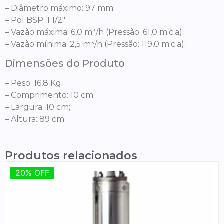
– Diâmetro máximo: 97 mm;
– Pol BSP: 1 1/2″;
– Vazão máxima: 6,0 m³/h (Pressão: 61,0 m.c.a);
– Vazão mínima: 2,5 m³/h (Pressão: 119,0 m.c.a);
Dimensões do Produto
– Peso: 16,8 Kg;
– Comprimento: 10 cm;
– Largura: 10 cm;
– Altura: 89 cm;
Produtos relacionados
20% OFF
20% OFF