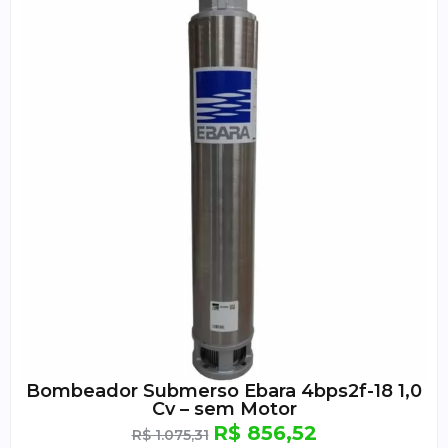
Bombeador Submerso Ebara 4bps2f-18 1,0
Cv – sem Motor
R$
856,52
R$
1.075,31