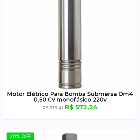
Motor Elétrico Para Bomba Submersa Om4
0,50 Cv monofásico 220v
R$
572,24
R$
718,41
20% OFF
20% OFF