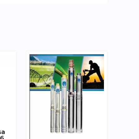
sa
06