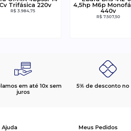
 Cv Trifásica 220v
4,5hp M6p Monofá
440v
R$
3.984,75
R$
7.507,50
elamos em até 10x sem
5% de desconto no 
juros
Ajuda
Meus Pedidos