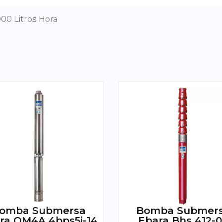
000 Litros Hora
omba Submersa
Bomba Submer
ra OM4A 4bps5i-14
Ebara Bhs 412-