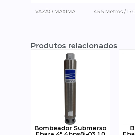
VAZÃO MÁXIMA
45.5 Metros / 17.
Produtos relacionados
Bombeador Submerso
B
Ebara 4″ 4bps8i-03 1,0
Eba