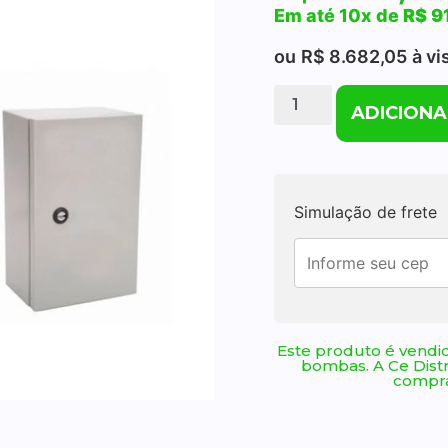
Em até 10x de
R$
9
ou
R$
8.682,05
à vi
ADICIONA
Simulação de frete
Este produto é vendid
bombas. A Ce Dist
compra