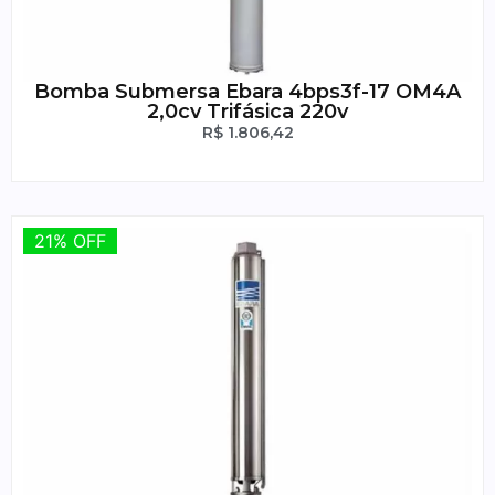
Bomba Submersa Ebara 4bps3f-17 OM4A
2,0cv Trifásica 220v
R$
1.806,42
21% OFF
21% OFF