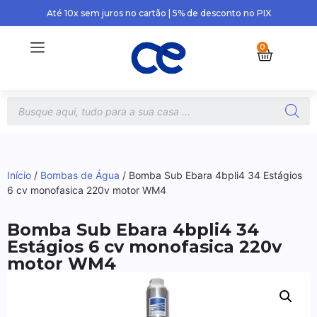
Até 10x sem juros no cartão | 5% de desconto no PIX
0
Início
/
Bombas de Água
/ Bomba Sub Ebara 4bpli4 34 Estágios
6 cv monofasica 220v motor WM4
Bomba Sub Ebara 4bpli4 34
Estágios 6 cv monofasica 220v
motor WM4