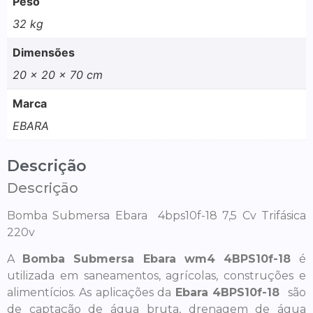
Peso
32 kg
Dimensões
20 × 20 × 70 cm
Marca
EBARA
Descrição
Descrição
Bomba Submersa Ebara 4bps10f-18 7,5 Cv Trifásica
220v
A
Bomba Submersa Ebara wm4 4BPS10f-18
é
utilizada em saneamentos, agrícolas, construções e
alimentícios. As aplicações da
Ebara 4BPS10f-18
são
de captação de água bruta, drenagem de água