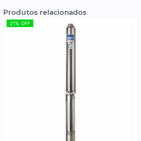
Produtos relacionados
21% OFF
21% OFF