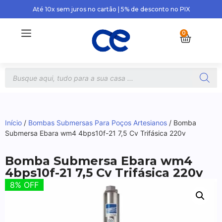
Até 10x sem juros no cartão | 5% de desconto no PIX
0
Início
/
Bombas Submersas Para Poços Artesianos
/ Bomba
Submersa Ebara wm4 4bps10f-21 7,5 Cv Trifásica 220v
Bomba Submersa Ebara wm4
4bps10f-21 7,5 Cv Trifásica 220v
8% OFF