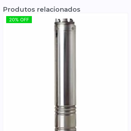
Produtos relacionados
20% OFF
20% OFF