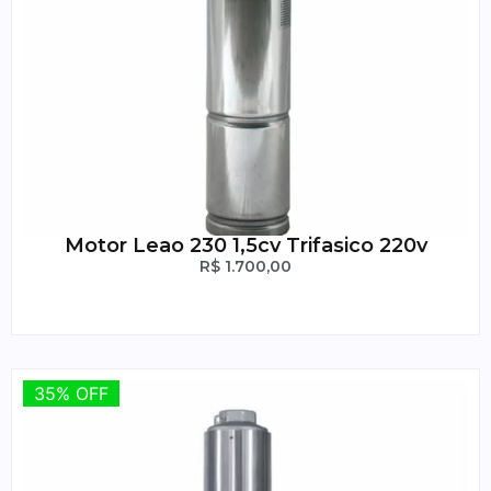
Motor Leao 230 1,5cv Trifasico 220v
R$
1.700,00
35% OFF
35% OFF