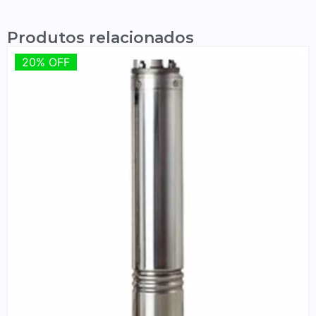
Produtos relacionados
20% OFF
20% OFF