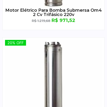
Motor Elétrico Para Bomba Submersa Om4
2 Cv Trifásico 220v
R$
971,52
R$
1.219,68
20% OFF
20% OFF