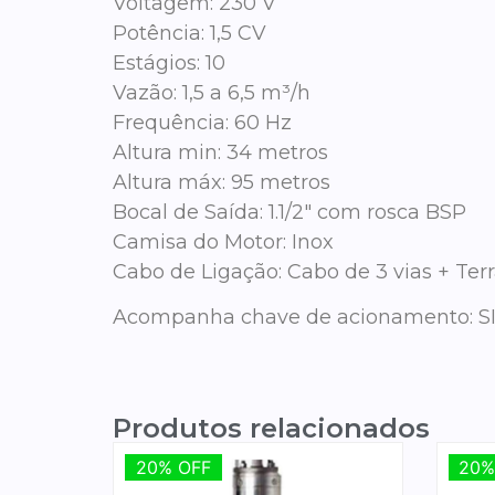
Voltagem: 230 V
Potência: 1,5 CV
Estágios: 10
Vazão: 1,5 a 6,5 m³/h
Frequência: 60 Hz
Altura min: 34 metros
Altura máx: 95 metros
Bocal de Saída: 1.1/2″ com rosca BSP
Camisa do Motor: Inox
Cabo de Ligação: Cabo de 3 vias + Te
Acompanha chave de acionamento: SI
Produtos relacionados
20% OFF
20% OFF
20%
20%