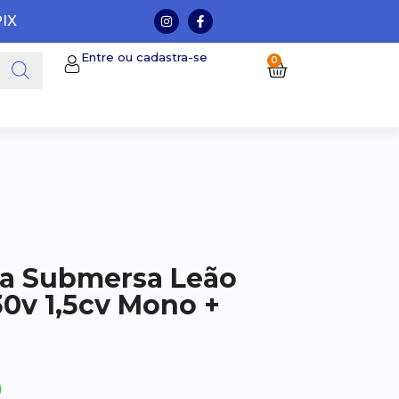
PIX
Entre ou cadastra-se
0
 Submersa Leão
30v 1,5cv Mono +
0