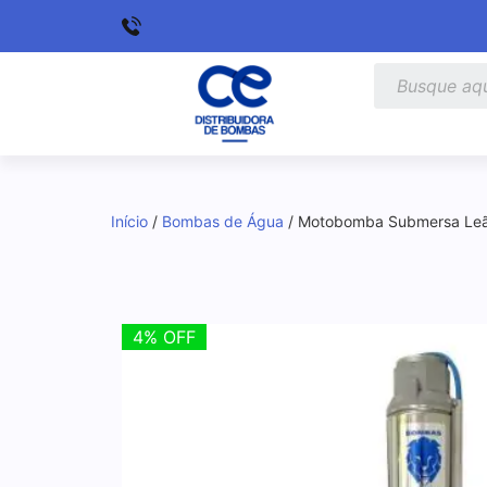
Início
/
Bombas de Água
/ Motobomba Submersa Leã
4% OFF
4% OFF