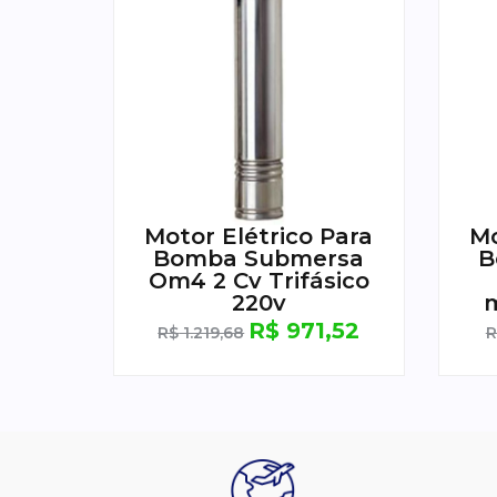
Motor Elétrico Para
Mo
Bomba Submersa
B
Om4 2 Cv Trifásico
220v
R$
971,52
R$
1.219,68
R