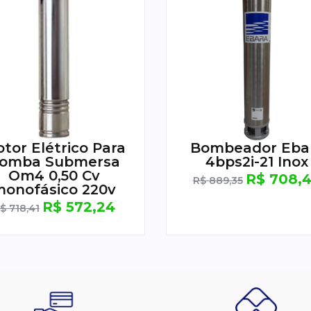
tor Elétrico Para
Bombeador Eba
omba Submersa
4bps2i-21 Inox
Om4 0,50 Cv
R$
708,
R$
889,35
monofásico 220v
R$
572,24
$
718,41