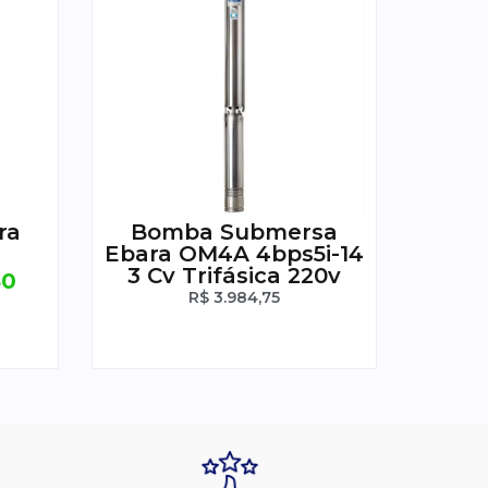
ra
Bomba Submersa
Ebara OM4A 4bps5i-14
3 Cv Trifásica 220v
40
R$
3.984,75