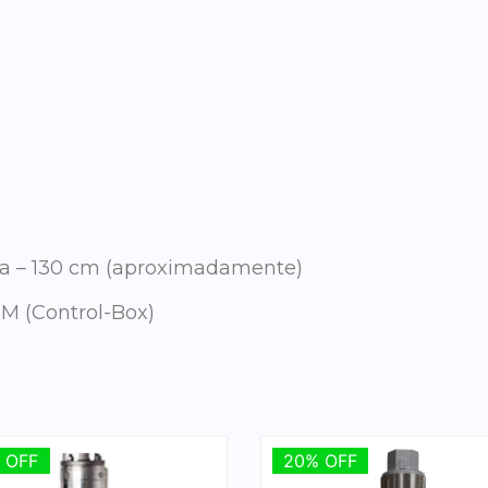
rra – 130 cm (aproximadamente)
M (Control-Box)
 OFF
 OFF
20% OFF
20% OFF