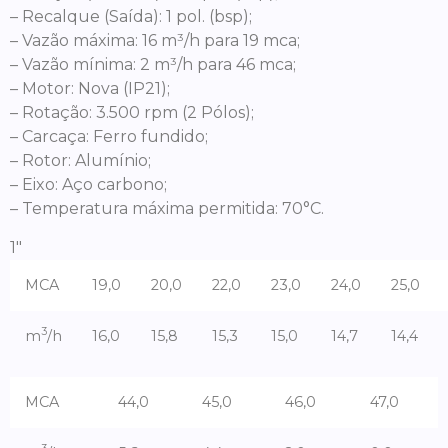
– Recalque (Saída): 1 pol. (bsp);
– Vazão máxima: 16 m³/h para 19 mca;
– Vazão mínima: 2 m³/h para 46 mca;
– Motor: Nova (IP21);
– Rotação: 3.500 rpm (2 Pólos);
– Carcaça: Ferro fundido;
– Rotor: Alumínio;
– Eixo: Aço carbono;
– Temperatura máxima permitida: 70°C.
1″
MCA
19,0
20,0
22,0
23,0
24,0
25,0
3
m
/h
16,0
15,8
15,3
15,0
14,7
14,4
MCA
44,0
45,0
46,0
47,0